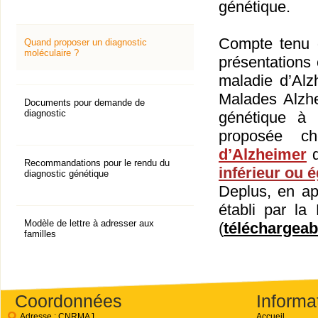
génétique.
Compte tenu 
Quand proposer un diagnostic
moléculaire ?
présentations
maladie d’Alz
Malades Alzhe
Documents pour demande de
diagnostic
génétique à 
proposée ch
d’Alzheimer
Recommandations pour le rendu du
inférieur ou é
diagnostic génétique
Deplus, en ap
établi par l
Modèle de lettre à adresser aux
(
téléchargeab
familles
preuve physi
liquide cépha
Coordonnées
Informa
Le diagnostic
Adresse : CNRMAJ,
Accueil