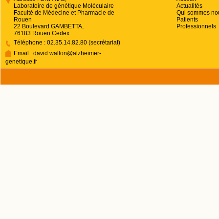
signé spécifi
Laboratoire de génétique Moléculaire
Actualités
maladie recher
Faculté de Médecine et Pharmacie de
Qui sommes no
Rouen
Patients
obligatoire d’
22 Boulevard GAMBETTA,
Professionnels
76183 Rouen Cedex
examen (à l’i
Téléphone : 02.35.14.82.80 (secrétariat)
telles que l
Email : david.wallon@alzheimer-
genetique.fr
informations
prélèvement so