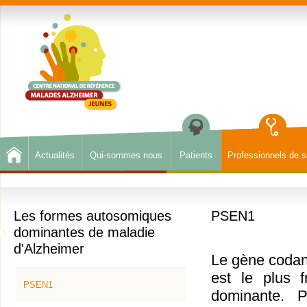
Actualités
Qui-sommes nous
Patients
Professionnels de s
Les formes autosomiques
PSEN1
dominantes de maladie
d'Alzheimer
Le gène coda
est le plus 
PSEN1
dominante. 