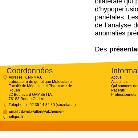
bilatérale qui 
d’hypoperfu
pariétales. Le
de l’analyse 
anomalies préc
Des
présenta
chez les pat
exemple, des 
Coordonnées
Informa
cadre de
v
Adresse : CNRMAJ,
Accueil
phénotypiqu
Laboratoire de génétique Moléculaire
Actualités
Faculté de Médecine et Pharmacie de
Qui sommes no
myoclonies ou
Rouen
Patients
22 Boulevard GAMBETTA,
Professionnels
de connaître
76183 Rouen Cedex
spastique
aux
Téléphone : 02.35.14.82.80 (secrétariat)
Email : david.wallon@alzheimer-
PSEN1
. Ce t
genetique.fr
rencontré da
vingtaine de m