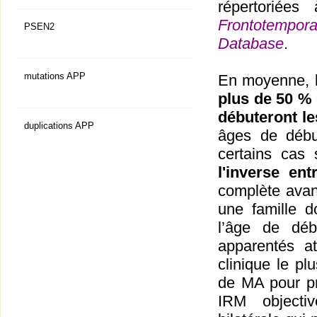
répertoriées
Frontotempora
PSEN2
Database
.
mutations APP
En moyenne, l
plus de 50 % 
débuteront le
duplications APP
âges de début
certains cas
l'inverse en
complète avan
une famille d
l’âge de déb
apparentés a
clinique le pl
de MA pour pr
IRM objecti