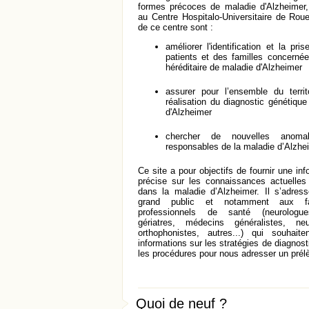
formes précoces de maladie d'Alzheimer,
au Centre Hospitalo-Universitaire de Rou
de ce centre sont :
améliorer l'identification et la pr
patients et des familles concerné
héréditaire de maladie d'Alzheimer
assurer pour l’ensemble du territo
réalisation du diagnostic génétiqu
d'Alzheimer
chercher de nouvelles anomal
responsables de la maladie d’Alzhe
Ce site a pour objectifs de fournir une inf
précise sur les connaissances actuelles
dans la maladie d’Alzheimer. Il s’adres
grand public et notamment aux fam
professionnels de santé (neurologue
gériatres, médecins généralistes, neu
orthophonistes, autres...) qui souhait
informations sur les stratégies de diagnost
les procédures pour nous adresser un pré
Quoi de neuf ?