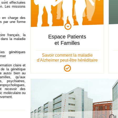
 sont effectuées
en. Les missions
ise en charge des
es par une forme
ire français, la
Espace Patients
e dans la maladie
et Familles
ies génétiques
Savoir comment la maladie
imer
d'Alzheimer peut-être héréditaire
ormation claire et
 de la génétique
se aussi bien au
illes, qu’aux
s, psychiatres,
ropsychologues,
ent recevoir des
ic moléculaire ou
lèvement.
Qu