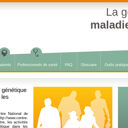
La g
maladi
atients
Professionnels de santé
FAQ
Glossaire
Outils pratiqu
a génétique
 les
tre National de
ttp://www.centre-
re, les activités
étique dans les